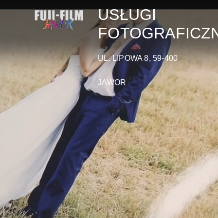
USŁUGI
FOTOGRAFICZ
UL. LIPOWA 8, 59-400
JAWOR